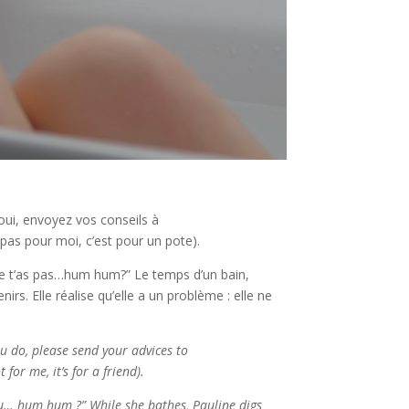
oui, envoyez vos conseils à
as pour moi, c’est pour un pote).
e t’as pas…hum hum?” Le temps d’un bain,
rs. Elle réalise qu’elle a un problème : elle ne
ou do, please send your advices to
or me, it’s for a friend).
ou… hum hum ?” While she bathes, Pauline digs