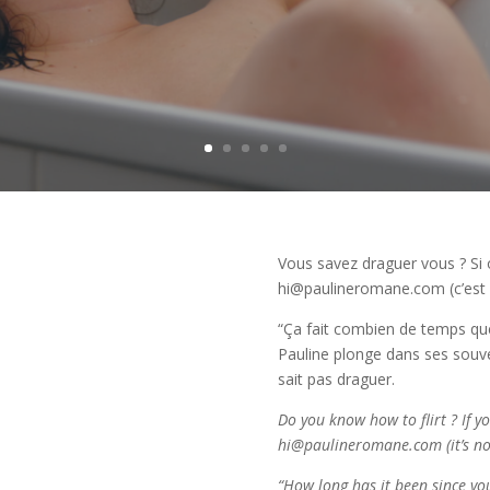
Vous savez draguer vous ? Si 
hi@paulineromane.com (c’est p
“Ça fait combien de temps qu
Pauline plonge dans ses souveni
sait pas draguer.
Do you know how to flirt ? If y
hi@paulineromane.com (it’s not f
“How long has it been since y