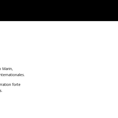
o Marin,
nternationales.
rration forte
s.